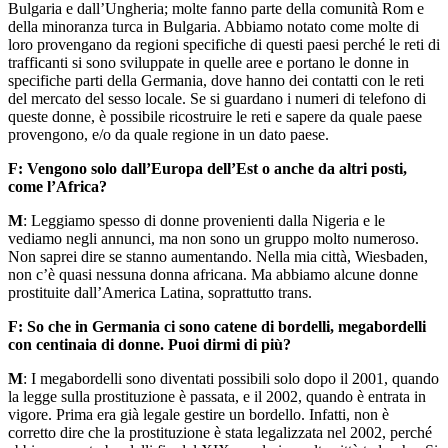
Bulgaria e dall’Ungheria; molte fanno parte della comunità Rom e
della minoranza turca in Bulgaria. Abbiamo notato come molte di
loro provengano da regioni specifiche di questi paesi perché le reti di
trafficanti si sono sviluppate in quelle aree e portano le donne in
specifiche parti della Germania, dove hanno dei contatti con le reti
del mercato del sesso locale. Se si guardano i numeri di telefono di
queste donne, è possibile ricostruire le reti e sapere da quale paese
provengono, e/o da quale regione in un dato paese.
F: Vengono solo dall’Europa dell’Est o anche da altri posti,
come l’Africa?
M
: Leggiamo spesso di donne provenienti dalla Nigeria e le
vediamo negli annunci, ma non sono un gruppo molto numeroso.
Non saprei dire se stanno aumentando. Nella mia città, Wiesbaden,
non c’è quasi nessuna donna africana. Ma abbiamo alcune donne
prostituite dall’America Latina, soprattutto trans.
F: So che in Germania ci sono catene di bordelli, megabordelli
con centinaia di donne.
Puoi dirmi di più?
M
: I megabordelli sono diventati possibili solo dopo il 2001, quando
la legge sulla prostituzione è passata, e il 2002, quando è entrata in
vigore. Prima era già legale gestire un bordello. Infatti, non è
corretto dire che la prostituzione è stata legalizzata nel 2002, perché