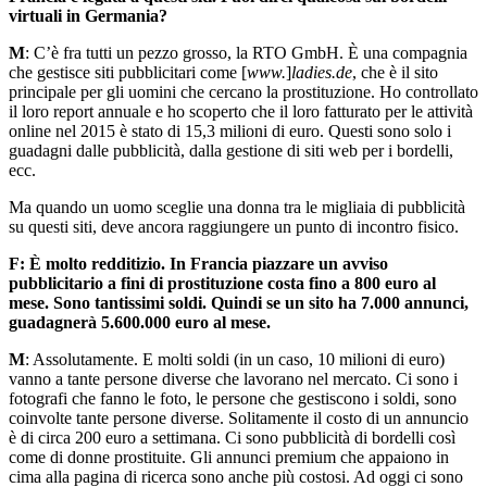
virtuali in Germania?
M
: C’è fra tutti un pezzo grosso, la RTO GmbH. È una compagnia
che gestisce siti pubblicitari come [
www.
]
ladies.de
, che è il sito
principale per gli uomini che cercano la prostituzione. Ho controllato
il loro report annuale e ho scoperto che il loro fatturato per le attività
online nel 2015 è stato di 15,3 milioni di euro. Questi sono solo i
guadagni dalle pubblicità, dalla gestione di siti web per i bordelli,
ecc.
Ma quando un uomo sceglie una donna tra le migliaia di pubblicità
su questi siti, deve ancora raggiungere un punto di incontro fisico.
F: È molto redditizio. In Francia piazzare un avviso
pubblicitario a fini di prostituzione costa fino a 800 euro al
mese.
Sono tantissimi soldi.
Quindi se un sito ha 7.000 annunci,
guadagnerà 5.600.000 euro al mese.
M
: Assolutamente. E molti soldi (in un caso, 10 milioni di euro)
vanno a tante persone diverse che lavorano nel mercato. Ci sono i
fotografi che fanno le foto, le persone che gestiscono i soldi, sono
coinvolte tante persone diverse. Solitamente il costo di un annuncio
è di circa 200 euro a settimana. Ci sono pubblicità di bordelli così
come di donne prostituite. Gli annunci premium che appaiono in
cima alla pagina di ricerca sono anche più costosi. Ad oggi ci sono