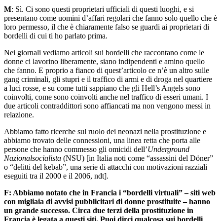
M
: Sì. Ci sono questi proprietari ufficiali di questi luoghi, e si
presentano come uomini d’affari regolari che fanno solo quello che è
loro permesso, il che è chiaramente falso se guardi ai proprietari di
bordelli di cui ti ho parlato prima.
Nei giornali vediamo articoli sui bordelli che raccontano come le
donne ci lavorino liberamente, siano indipendenti e amino quello
che fanno. E proprio a fianco di quest’articolo ce n’è un altro sulle
gang criminali, gli stupri e il traffico di armi e di droga nel quartiere
a luci rosse, e su come tutti sappiano che gli Hell’s Angels sono
coinvolti, come sono coinvolti anche nel traffico di esseri umani. I
due articoli contraddittori sono affiancati ma non vengono messi in
relazione.
Abbiamo fatto ricerche sul ruolo dei neonazi nella prostituzione e
abbiamo trovato delle connessioni, una linea retta che porta alle
persone che hanno commesso gli omicidi dell’
Underground
Nazionalsocialista
(NSU) [in Italia noti come “assassini del Döner”
o “delitti del kebab”, una serie di attacchi con motivazioni razziali
eseguiti tra il 2000 e il 2006, ndt].
F: Abbiamo notato che in Francia i “bordelli virtuali” – siti web
con migliaia di avvisi pubblicitari di donne prostituite – hanno
un grande successo. Circa due terzi della prostituzione in
Francia è legata a questi siti. Puoi dirci qualcosa sui bordelli