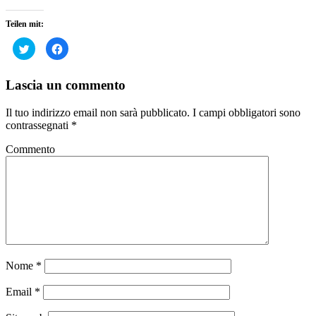
Teilen mit:
Fai
Fai
clic
clic
qui
per
per
condividere
condividere
su
Lascia un commento
su
Facebook
Twitter
(Si
(Si
apre
Il tuo indirizzo email non sarà pubblicato.
I campi obbligatori sono
apre
in
in
una
contrassegnati
*
una
nuova
nuova
finestra)
finestra)
Commento
Nome
*
Email
*