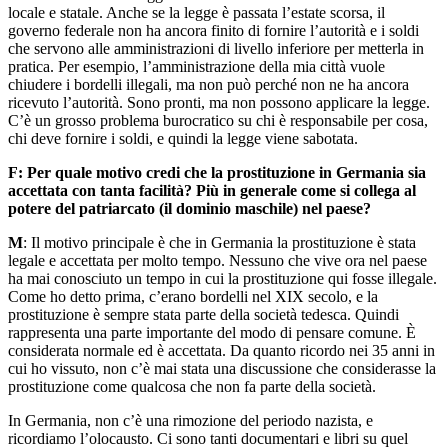
locale e statale. Anche se la legge è passata l’estate scorsa, il
governo federale non ha ancora finito di fornire l’autorità e i soldi
che servono alle amministrazioni di livello inferiore per metterla in
pratica. Per esempio, l’amministrazione della mia città vuole
chiudere i bordelli illegali, ma non può perché non ne ha ancora
ricevuto l’autorità. Sono pronti, ma non possono applicare la legge.
C’è un grosso problema burocratico su chi è responsabile per cosa,
chi deve fornire i soldi, e quindi la legge viene sabotata.
F: Per quale motivo credi che la prostituzione in Germania sia
accettata con tanta facilità? Più in generale come si collega al
potere del patriarcato (il dominio maschile) nel paese?
M
: Il motivo principale è che in Germania la prostituzione è stata
legale e accettata per molto tempo. Nessuno che vive ora nel paese
ha mai conosciuto un tempo in cui la prostituzione qui fosse illegale.
Come ho detto prima, c’erano bordelli nel XIX secolo, e la
prostituzione è sempre stata parte della società tedesca. Quindi
rappresenta una parte importante del modo di pensare comune. È
considerata normale ed è accettata. Da quanto ricordo nei 35 anni in
cui ho vissuto, non c’è mai stata una discussione che considerasse la
prostituzione come qualcosa che non fa parte della società.
In Germania, non c’è una rimozione del periodo nazista, e
ricordiamo l’olocausto. Ci sono tanti documentari e libri su quel