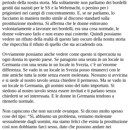
periodo della nostra storia. Ma solitamente non parliamo dei bordelli
gestiti dai nazisti per le SS e la Wehrmacht, o persino per i
prigionieri nei campi di concentramento. E, se ne parliamo, lo
facciamo in maniera molto simile al discorso standard sulla
prostituzione moderna. Si afferma che le donne entravano
volontariamente a lavorare nei bordelli, era una cosa normale, le
donne volevano farlo e non erano mai costrette. Quindi possiamo
vedere un rifiuto della realtà di questo lato oscuro della nostra storia
che rispecchia il rifiuto di quello che sta accadendo ora.
Ovviamente possiamo anche vedere come questo si ripercuota su
ogni donna in questo paese. Se paragono una serata in un locale in
Germania con una serata in un locale in Svezia, c’è un’enorme
differenza. Se vado in un locale in Svezia posso rimanerci con le
mie amiche tutta la notte senza essere molestata. Nessuno si avvicina
e si siede al nostro tavolo senza chiedere il permesso. Ma se vado in
un locale in Germania, gli uomini sono del tutto importuni. Si
siedono al nostro tavolo senza essere invitati e ti parlano senza
chiederti se sei interessata. E le donne in Germania tendono a
ritenerlo normale.
Non capiscono che non succede ovunque. Si dicono molto spesso
cose del tipo: “Sì, abbiamo un problema, veniamo molestate
sessualmente dagli uomini, ma siamo felici che esista la prostituzione
così non dobbiamo farci sesso, dato che possono andare nei