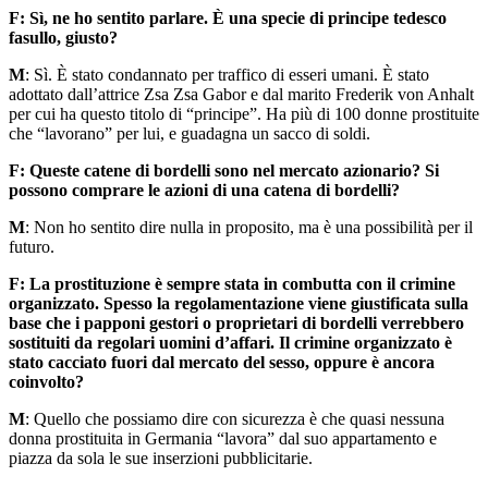
F: Sì, ne ho sentito parlare. È una specie di principe tedesco
fasullo, giusto?
M
: Sì. È stato condannato per traffico di esseri umani. È stato
adottato dall’attrice Zsa Zsa Gabor e dal marito Frederik von Anhalt
per cui ha questo titolo di “principe”. Ha più di 100 donne prostituite
che “lavorano” per lui, e guadagna un sacco di soldi.
F: Queste catene di bordelli sono nel mercato azionario? Si
possono comprare le azioni di una catena di bordelli?
M
: Non ho sentito dire nulla in proposito, ma è una possibilità per il
futuro.
F: La prostituzione è sempre stata in combutta con il crimine
organizzato. Spesso la regolamentazione viene giustificata sulla
base che i papponi gestori o proprietari di bordelli verrebbero
sostituiti da regolari uomini d’affari. Il crimine organizzato è
stato cacciato fuori dal mercato del sesso, oppure è ancora
coinvolto?
M
: Quello che possiamo dire con sicurezza è che quasi nessuna
donna prostituita in Germania “lavora” dal suo appartamento e
piazza da sola le sue inserzioni pubblicitarie.