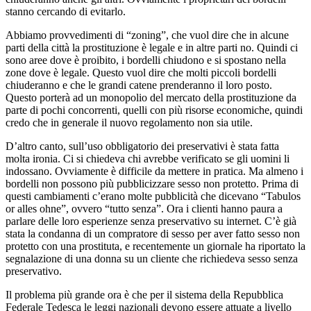
stanno cercando di evitarlo.
Abbiamo provvedimenti di “zoning”, che vuol dire che in alcune
parti della città la prostituzione è legale e in altre parti no. Quindi ci
sono aree dove è proibito, i bordelli chiudono e si spostano nella
zone dove è legale. Questo vuol dire che molti piccoli bordelli
chiuderanno e che le grandi catene prenderanno il loro posto.
Questo porterà ad un monopolio del mercato della prostituzione da
parte di pochi concorrenti, quelli con più risorse economiche, quindi
credo che in generale il nuovo regolamento non sia utile.
D’altro canto, sull’uso obbligatorio dei preservativi è stata fatta
molta ironia. Ci si chiedeva chi avrebbe verificato se gli uomini li
indossano. Ovviamente è difficile da mettere in pratica. Ma almeno i
bordelli non possono più pubblicizzare sesso non protetto. Prima di
questi cambiamenti c’erano molte pubblicità che dicevano “Tabulos
or alles ohne”, ovvero “tutto senza”. Ora i clienti hanno paura a
parlare delle loro esperienze senza preservativo su internet. C’è già
stata la condanna di un compratore di sesso per aver fatto sesso non
protetto con una prostituta, e recentemente un giornale ha riportato la
segnalazione di una donna su un cliente che richiedeva sesso senza
preservativo.
Il problema più grande ora è che per il sistema della Repubblica
Federale Tedesca le leggi nazionali devono essere attuate a livello