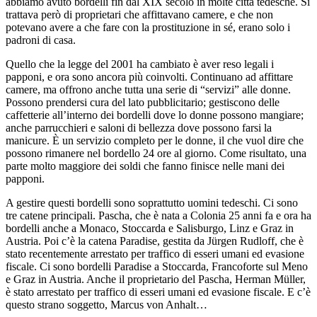
abbiamo avuto bordelli fin dal XIX secolo in molte città tedesche. Si
trattava però di proprietari che affittavano camere, e che non
potevano avere a che fare con la prostituzione in sé, erano solo i
padroni di casa.
Quello che la legge del 2001 ha cambiato è aver reso legali i
papponi, e ora sono ancora più coinvolti. Continuano ad affittare
camere, ma offrono anche tutta una serie di “servizi” alle donne.
Possono prendersi cura del lato pubblicitario; gestiscono delle
caffetterie all’interno dei bordelli dove lo donne possono mangiare;
anche parrucchieri e saloni di bellezza dove possono farsi la
manicure. È un servizio completo per le donne, il che vuol dire che
possono rimanere nel bordello 24 ore al giorno. Come risultato, una
parte molto maggiore dei soldi che fanno finisce nelle mani dei
papponi.
A gestire questi bordelli sono soprattutto uomini tedeschi. Ci sono
tre catene principali. Pascha, che è nata a Colonia 25 anni fa e ora ha
bordelli anche a Monaco, Stoccarda e Salisburgo, Linz e Graz in
Austria. Poi c’è la catena Paradise, gestita da Jürgen Rudloff, che è
stato recentemente arrestato per traffico di esseri umani ed evasione
fiscale. Ci sono bordelli Paradise a Stoccarda, Francoforte sul Meno
e Graz in Austria. Anche il proprietario del Pascha, Herman Müller,
è stato arrestato per traffico di esseri umani ed evasione fiscale. E c’è
questo strano soggetto, Marcus von Anhalt…