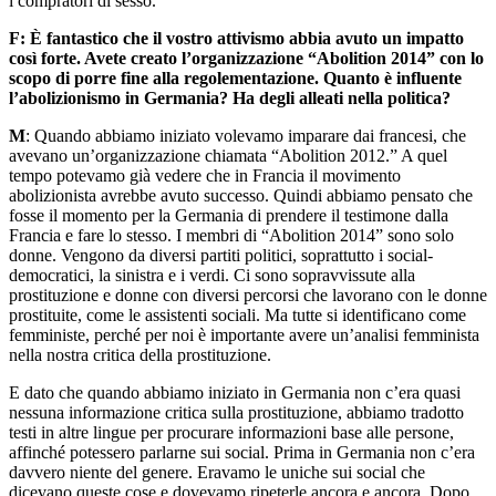
i compratori di sesso.
F:
È
fantastico che il vostro attivismo abbia avuto un impatto
così forte. Avete creato l’organizzazione “Abolition 2014” con lo
scopo di porre fine alla regolementazione. Quanto è influente
l’abolizionismo in Germania? Ha degli alleati nella politica?
M
: Quando abbiamo iniziato volevamo imparare dai francesi, che
avevano un’organizzazione chiamata “Abolition 2012.” A quel
tempo potevamo già vedere che in Francia il movimento
abolizionista avrebbe avuto successo. Quindi abbiamo pensato che
fosse il momento per la Germania di prendere il testimone dalla
Francia e fare lo stesso. I membri di “Abolition 2014” sono solo
donne. Vengono da diversi partiti politici, soprattutto i social-
democratici, la sinistra e i verdi. Ci sono sopravvissute alla
prostituzione e donne con diversi percorsi che lavorano con le donne
prostituite, come le assistenti sociali. Ma tutte si identificano come
femministe, perché per noi è importante avere un’analisi femminista
nella nostra critica della prostituzione.
E dato che quando abbiamo iniziato in Germania non c’era quasi
nessuna informazione critica sulla prostituzione, abbiamo tradotto
testi in altre lingue per procurare informazioni base alle persone,
affinché potessero parlarne sui social. Prima in Germania non c’era
davvero niente del genere. Eravamo le uniche sui social che
dicevano queste cose e dovevamo ripeterle ancora e ancora. Dopo