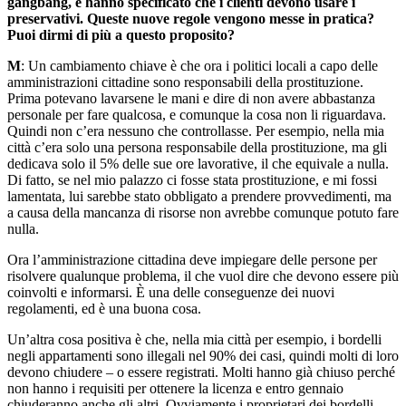
gangbang, e hanno specificato che i clienti devono usare i
preservativi. Queste nuove regole vengono messe in pratica?
Puoi dirmi di più a questo proposito?
M
: Un cambiamento chiave è che ora i politici locali a capo delle
amministrazioni cittadine sono responsabili della prostituzione.
Prima potevano lavarsene le mani e dire di non avere abbastanza
personale per fare qualcosa, e comunque la cosa non li riguardava.
Quindi non c’era nessuno che controllasse. Per esempio, nella mia
città c’era solo una persona responsabile della prostituzione, ma gli
dedicava solo il 5% delle sue ore lavorative, il che equivale a nulla.
Di fatto, se nel mio palazzo ci fosse stata prostituzione, e mi fossi
lamentata, lui sarebbe stato obbligato a prendere provvedimenti, ma
a causa della mancanza di risorse non avrebbe comunque potuto fare
nulla.
Ora l’amministrazione cittadina deve impiegare delle persone per
risolvere qualunque problema, il che vuol dire che devono essere più
coinvolti e informarsi. È una delle conseguenze dei nuovi
regolamenti, ed è una buona cosa.
Un’altra cosa positiva è che, nella mia città per esempio, i bordelli
negli appartamenti sono illegali nel 90% dei casi, quindi molti di loro
devono chiudere – o essere registrati. Molti hanno già chiuso perché
non hanno i requisiti per ottenere la licenza e entro gennaio
chiuderanno anche gli altri. Ovviamente i proprietari dei bordelli