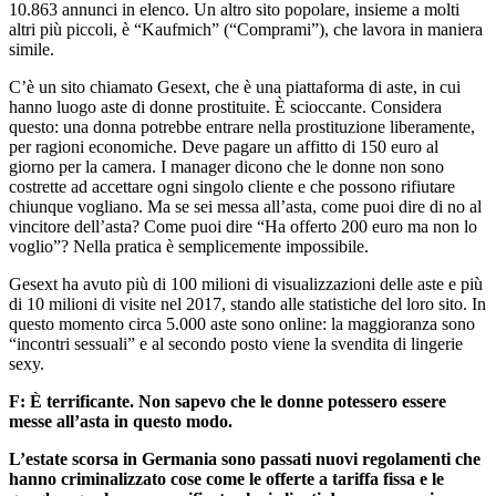
10.863 annunci in elenco. Un altro sito popolare, insieme a molti
altri più piccoli, è “Kaufmich” (“Comprami”), che lavora in maniera
simile.
C’è un sito chiamato Gesext, che è una piattaforma di aste, in cui
hanno luogo aste di donne prostituite. È scioccante. Considera
questo: una donna potrebbe entrare nella prostituzione liberamente,
per ragioni economiche. Deve pagare un affitto di 150 euro al
giorno per la camera. I manager dicono che le donne non sono
costrette ad accettare ogni singolo cliente e che possono rifiutare
chiunque vogliano. Ma se sei messa all’asta, come puoi dire di no al
vincitore dell’asta? Come puoi dire “Ha offerto 200 euro ma non lo
voglio”? Nella pratica è semplicemente impossibile.
Gesext ha avuto più di 100 milioni di visualizzazioni delle aste e più
di 10 milioni di visite nel 2017, stando alle statistiche del loro sito. In
questo momento circa 5.000 aste sono online: la maggioranza sono
“incontri sessuali” e al secondo posto viene la svendita di lingerie
sexy.
F:
È
terrificante. Non sapevo che le donne potessero essere
messe all’asta in questo modo.
L’estate scorsa in Germania sono passati nuovi regolamenti che
hanno criminalizzato cose come le offerte a tariffa fissa e le