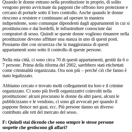
Quando le donne entrano nella prostituzione in proprio, di solito
vengono presto avvicinate da papponi che offrono loro protezione e
cercano di portarle sotto il loro controllo. Anche quando le donne
riescono a resistere e continuano ad operare in maniera
indipendente, sono comunque dipendenti dagli appartamenti in cui si
prostituiscono e dai bordelli, le infrastrutture conosciute dai
compratori di sesso. Quindi se queste donne vogliono rimanere nella
prostituzione devono affittare una stanza in uno di questi posti.
Possiamo dire con sicurezza che la maggioranza di questi
appartamenti sono sotto il controllo di queste persone.
Nella mia città, ci sono circa 70 di questi appartamenti, gestiti da 6 o
7 persone. Prima della riforma del 2002, sarebbero stati etichettati
come criminalità organizzata. Ora non più – perché ciò che fanno è
stato legalizzato.
Abbiamo cercato e trovato molti collegamenti tra loro e il crimine
organizzato. Ci sono più livelli organizzativi coinvolti nella
prostituzione: alcuni procurano le donne da altri paesi, alcuni le
pubblicizzano e le vendono, ci sono gli avvocati per quando il
pappone finisce nei guai, ecc. Più persone danno un diverso
contributo alle reti del mercato del sesso.
F: Quindi stai dicendo che sono sempre le stesse persone
sospette che gestiscono gli affari?