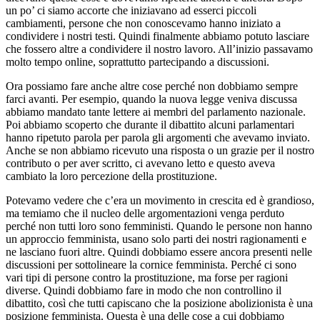
un po’ ci siamo accorte che iniziavano ad esserci piccoli
cambiamenti, persone che non conoscevamo hanno iniziato a
condividere i nostri testi. Quindi finalmente abbiamo potuto lasciare
che fossero altre a condividere il nostro lavoro. All’inizio passavamo
molto tempo online, soprattutto partecipando a discussioni.
Ora possiamo fare anche altre cose perché non dobbiamo sempre
farci avanti. Per esempio, quando la nuova legge veniva discussa
abbiamo mandato tante lettere ai membri del parlamento nazionale.
Poi abbiamo scoperto che durante il dibattito alcuni parlamentari
hanno ripetuto parola per parola gli argomenti che avevamo inviato.
Anche se non abbiamo ricevuto una risposta o un grazie per il nostro
contributo o per aver scritto, ci avevano letto e questo aveva
cambiato la loro percezione della prostituzione.
Potevamo vedere che c’era un movimento in crescita ed è grandioso,
ma temiamo che il nucleo delle argomentazioni venga perduto
perché non tutti loro sono femministi. Quando le persone non hanno
un approccio femminista, usano solo parti dei nostri ragionamenti e
ne lasciano fuori altre. Quindi dobbiamo essere ancora presenti nelle
discussioni per sottolineare la cornice femminista. Perché ci sono
vari tipi di persone contro la prostituzione, ma forse per ragioni
diverse. Quindi dobbiamo fare in modo che non controllino il
dibattito, così che tutti capiscano che la posizione abolizionista è una
posizione femminista. Questa è una delle cose a cui dobbiamo