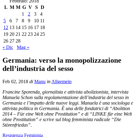
Febbraio: 2018
L
M
M
G
V
S
D
1
2
3
4
5
6
7
8
9
10
11
12
13
14
15
16
17
18
19
20
21
22
23
24
25
26
27
28
« Dic
Mag »
Germania: verso la monopolizzazione
dell’industria del sesso
Feb 02, 2018
di
Manu
in
Allgemein
Francine Sporenda, giornalista e attivista abolizionista, intervista
Manuela Schon sulla regolamentazione dell’industria del sesso in
Germania e l’impatto delle nuove leggi. Manuela è una sociologa e
attivista politica in Germania. È una delle fondatrici di “Abolition
2014 – Für eine Welt ohne Prostitution” e di “LINKE für eine Welt
ohne Prostitution” e scrive sul blog femminista radicale “Die
Störenfriedas”.
Resistenza Feminista