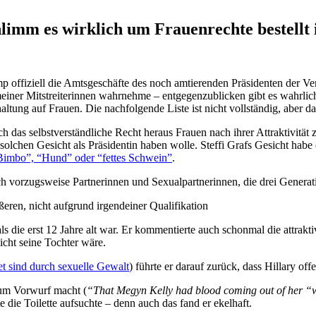
mm es wirklich um Frauenrechte bestellt i
offiziell die Amtsgeschäfte des noch amtierenden Präsidenten der V
meiner Mitstreiterinnen wahrnehme – entgegenzublicken gibt es wahrlic
ung auf Frauen. Die nachfolgende Liste ist nicht vollständig, aber das
sich das selbstverständliche Recht heraus Frauen nach ihrer Attraktivitä
m solchen Gesicht als Präsidentin haben wolle. Steffi Grafs Gesicht hab
Bimbo”, “Hund” oder “fettes Schwein”
.
uch vorzugsweise Partnerinnen und Sexualpartnerinnen, die drei Generati
eren, nicht aufgrund irgendeiner Qualifikation
, als die erst 12 Jahre alt war. Er kommentierte auch schonmal die attra
icht seine Tochter wäre.
et sind durch sexuelle Gewalt
) führte er darauf zurück, dass Hillary of
zum Vorwurf macht (
“That Megyn Kelly had blood coming out of her “
die Toilette aufsuchte – denn auch das fand er ekelhaft.