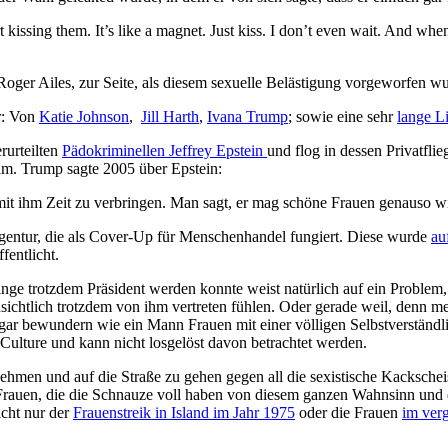
t kissing them. It’s like a magnet. Just kiss. I don’t even wait. And wh
r Ailes, zur Seite, als diesem sexuelle Belästigung vorgeworfen wurde
r: Von
Katie Johnson
,
Jill Harth
,
Ivana Trump
; sowie eine sehr
lange Li
rurteilten
Pädokriminellen Jeffrey Epstein
und flog in dessen Privatfli
am. Trump sagte 2005 über Epstein:
 mit ihm Zeit zu verbringen. Man sagt, er mag schöne Frauen genauso wie
gentur, die als Cover-Up für Menschenhandel fungiert. Diese wurde
au
fentlicht.
Dinge trotzdem Präsident werden konnte weist natürlich auf ein Problem
sichtlich trotzdem von ihm vertreten fühlen. Oder gerade weil, denn me
ar bewundern wie ein Mann Frauen mit einer völligen Selbstverständli
Culture und kann nicht losgelöst davon betrachtet werden.
ehmen und auf die Straße zu gehen gegen all die sexistische Kacksche
Frauen, die die Schnauze voll haben von diesem ganzen Wahnsinn und 
cht nur der
Frauenstreik in Island im Jahr 1975
oder die Frauen
im ver