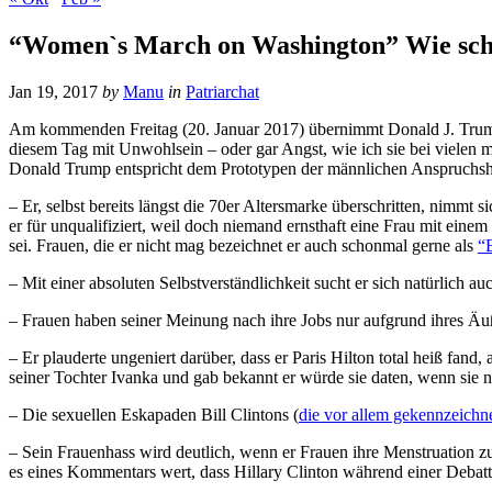
“Women`s March on Washington” Wie schli
Jan 19, 2017
by
Manu
in
Patriarchat
Am kommenden Freitag (20. Januar 2017) übernimmt Donald J. Trump 
diesem Tag mit Unwohlsein – oder gar Angst, wie ich sie bei vielen 
Donald Trump entspricht dem Prototypen der männlichen Anspruchshalt
– Er, selbst bereits längst die 70er Altersmarke überschritten, nimmt 
er für unqualifiziert, weil doch niemand ernsthaft eine Frau mit eine
sei. Frauen, die er nicht mag bezeichnet er auch schonmal gerne als
“
– Mit einer absoluten Selbstverständlichkeit sucht er sich natürlich a
– Frauen haben seiner Meinung nach ihre Jobs nur aufgrund ihres Äuß
– Er plauderte ungeniert darüber, dass er Paris Hilton total heiß fand
seiner Tochter Ivanka und gab bekannt er würde sie daten, wenn sie n
– Die sexuellen Eskapaden Bill Clintons (
die vor allem gekennzeichn
– Sein Frauenhass wird deutlich, wenn er Frauen ihre Menstruation 
es eines Kommentars wert, dass Hillary Clinton während einer Debatte 