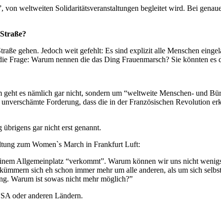
 von weltweiten Solidaritätsveranstaltungen begleitet wird. Bei genau
 Straße?
Straße gehen. Jedoch weit gefehlt: Es sind explizit alle Menschen eing
ich die Frage: Warum nennen die das Ding Frauenmarsch? Sie könnten es
m geht es nämlich gar nicht, sondern um “weltweite Menschen- und Bür
re unverschämte Forderung, dass die in der Französischen Revolution e
brigens gar nicht erst genannt.
ltung zum Women`s March in Frankfurt Luft:
 einem Allgemeinplatz “verkommt”. Warum können wir uns nicht wenigs
 kümmern sich eh schon immer mehr um alle anderen, als um sich selbs
ging. Warum ist sowas nicht mehr möglich?”
 USA oder anderen Ländern.