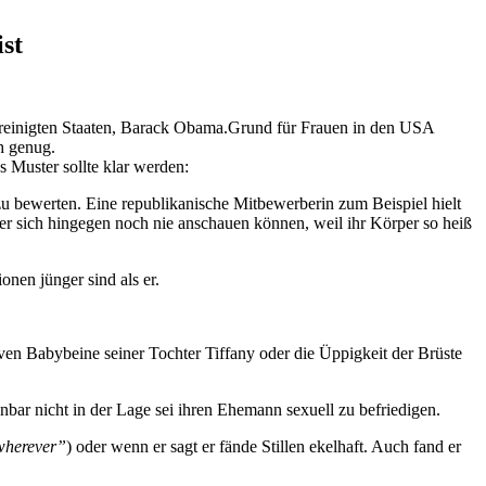
st
ereinigten Staaten, Barack Obama.Grund für Frauen in den USA
h genug.
 Muster sollte klar werden:
t zu bewerten. Eine republikanische Mitbewerberin zum Beispiel hielt
e er sich hingegen noch nie anschauen können, weil ihr Körper so heiß
onen jünger sind als er.
ktiven Babybeine seiner Tochter Tiffany oder die Üppigkeit der Brüste
fenbar nicht in der Lage sei ihren Ehemann sexuell zu befriedigen.
wherever”
) oder wenn er sagt er fände Stillen ekelhaft. Auch fand er