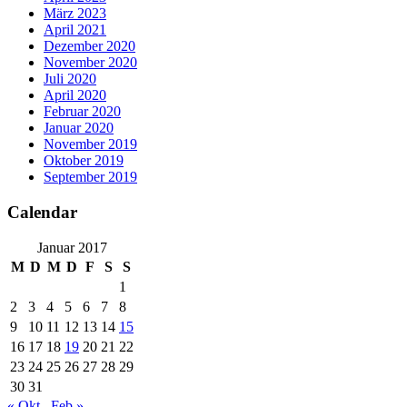
März 2023
April 2021
Dezember 2020
November 2020
Juli 2020
April 2020
Februar 2020
Januar 2020
November 2019
Oktober 2019
September 2019
Calendar
Januar 2017
M
D
M
D
F
S
S
1
2
3
4
5
6
7
8
9
10
11
12
13
14
15
16
17
18
19
20
21
22
23
24
25
26
27
28
29
30
31
« Okt
Feb »