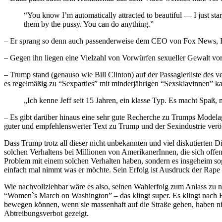
“You know I’m automatically attracted to beautiful — I just star
them by the pussy. You can do anything.”
– Er sprang so denn auch passenderweise dem CEO von Fox News, Roge
– Gegen ihn liegen eine Vielzahl von Vorwürfen sexueller Gewalt vo
– Trump stand (genauso wie Bill Clinton) auf der Passagierliste des ve
es regelmäßig zu “Sexparties” mit minderjährigen “Sexsklavinnen” k
„Ich kenne Jeff seit 15 Jahren, ein klasse Typ. Es macht Spaß,
– Es gibt darüber hinaus eine sehr gute Recherche zu Trumps Modela
guter und empfehlenswerter Text zu Trump und der Sexindustrie veröf
Dass Trump trotz all dieser nicht unbekannten und viel diskutierten 
solchen Verhaltens bei Millionen von AmerikanerInnen, die sich offen
Problem mit einem solchen Verhalten haben, sondern es insgeheim sog
einfach mal nimmt was er möchte. Sein Erfolg ist Ausdruck der Rape 
Wie nachvollziehbar wäre es also, seinen Wahlerfolg zum Anlass zu n
“Women`s March on Washington” – das klingt super. Es klingt nach 
bewegen können, wenn sie massenhaft auf die Straße gehen, haben ni
Abtreibungsverbot gezeigt.