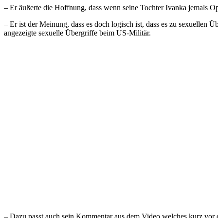
– Er äußerte die Hoffnung, dass wenn seine Tochter Ivanka jemals Opf
– Er ist der Meinung, dass es doch logisch ist, dass es zu sexuelle
angezeigte sexuelle Übergriffe beim US-Militär.
– Dazu passt auch sein Kommentar aus dem Video welches kurz vor der