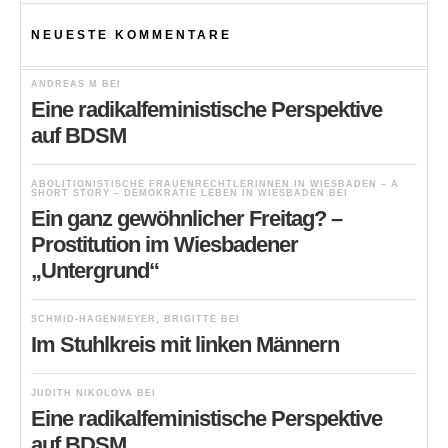
NEUESTE KOMMENTARE
ANDREAS M
BEI
Eine radikalfeministische Perspektive
auf BDSM
ABOLITIONISTISCHE FRAUENRECHTLERINNEN IN WIESBADEN – A
SHORT STORY – DEMOKRATIE LEBEN IN WIESBADEN
BEI
Ein ganz gewöhnlicher Freitag? –
Prostitution im Wiesbadener
„Untergrund“
SCHMID-HAGENMEYER, BRIGITTE
BEI
Im Stuhlkreis mit linken Männern
JUDITH NIKOLOVA
BEI
Eine radikalfeministische Perspektive
auf BDSM