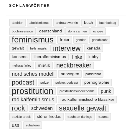
SCHLAGWÖRTER
buch
abolition
abolitionismus
andrea dworkin
buchbeitrag
deutschland
buchrezension
dona carmen
eclipse
feminismus
freier
gender
geschlecht
interview
gewalt
kanada
hells angels
linke
konsens
liberalfeminismus
lobby
neckbreaker
musik
melissa farley
nordisches modell
norwegen
patriarchat
podcast
pornographie
polizei
polytox podcast
prostitution
punk
prostitutionsüberlebende
radikalfeminismus
radikalfeministische klassiker
sexuelle gewalt
rock
schweden
störenfriedas
soziale arbeit
trashcan darlings
trauma
usa
zuhälterei