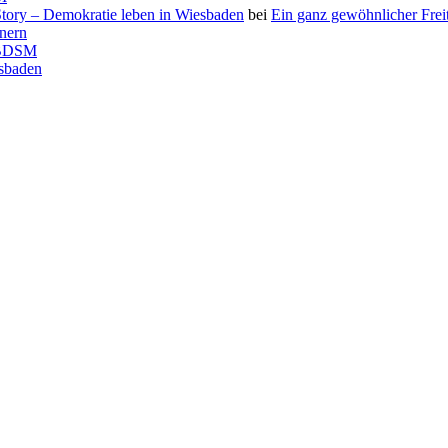
 Story – Demokratie leben in Wiesbaden
bei
Ein ganz gewöhnlicher Frei
nnern
f BDSM
esbaden