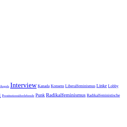
Interview
Linke
Kanada
Konsens
Liberalfeminismus
Lobby
 Angels
n
Radikalfeminismus
Punk
Radikalfeministische
Prostitutionsüberlebende