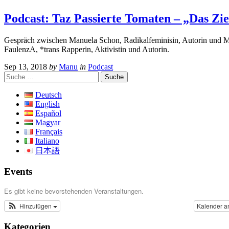
Podcast: Taz Passierte Tomaten – „Das Ziel
Gespräch zwischen Manuela Schon, Radikalfeminisin, Autorin und Mit
FaulenzA, *trans Rapperin, Aktivistin und Autorin.
Sep 13, 2018
by
Manu
in
Podcast
Suche
nach:
Deutsch
English
Español
Magyar
Français
Italiano
日本語
Events
Es gibt keine bevorstehenden Veranstaltungen.
Hinzufügen
Kalender a
Kategorien