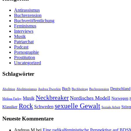
Antirassismus
Buchrezension
Buchveröffentlichung
Feminismus
Interviews
Musik
Patriarchat
Podcast
Pornographie
Prostitution
Uncategorized
Schlagwörter
Buch
Deutschland
Abolition
Abolitionismus
Andrea Dworkin
Buchbeitrag
Buchrezension
Neckbreaker
Nordisches Modell
Musik
Norwegen
Melissa Farley
P
sexuelle Gewalt
Rock
Schweden
Klassiker
Störe
Soziale Arbeit
Neueste Kommentare
Andreas M
bei
Eine radikalfeministische Perspektive auf BD