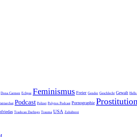
Feminismus
Freier
Gewalt
Dona Carmen
Eclipse
Gender
Geschlecht
Hells
Prostitutio
Podcast
Pornographie
atriarchat
Polizei
Polytox Podcast
USA
nfriedas
Trashcan Darlings
Trauma
Zuhälterei
SM