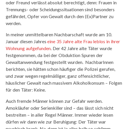
oder Freund verlässt absolut berechtigt, denn: Frauen in
Trennungs- oder Scheidungssituationen sind besonders
gefährdet, Opfer von Gewalt durch den (Ex)Partner zu
werden.
In meiner unmittelbaren Nachbarschaft wurde am 10.
Januar diesen Jahres
eine 35 Jahre alte Frau leblos in ihrer
Wohnung aufgefunden
. Der 42 Jahre alte Täter wurde
festgenommen, da bei der Obduktion Spuren der
Gewaltanwendung festgestellt wurden. NachbarInnen
berichten, sie hätten schon häufiger die Polizei gerufen,
und zwar wegen regelmäßiger, ganz offensichtlicher,
häuslicher Gewalt nach massivem Alkoholkonsum – Folgen
für den Täter: Keine.
Auch fremde Männer können zur Gefahr werden.
Amokläufer oder Serienkiller sind – das lässt sich nicht
bestreiten – in aller Regel Männer. Immer wieder lesen
dürfen wir dann wie zur Beruhigung: Der Täter war
psychisch krank. Na, dann ist ja alles halb so schlimm,