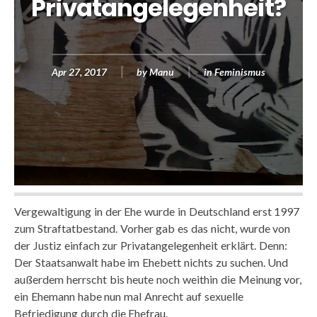
Privatangelegenheit?
Apr 27, 2017
by
Manu
in
Feminismus
Vergewaltigung in der Ehe wurde in Deutschland erst 1997
zum Straftatbestand. Vorher gab es das nicht, wurde von
der Justiz einfach zur Privatangelegenheit erklärt. Denn:
Der Staatsanwalt habe im Ehebett nichts zu suchen. Und
außerdem herrscht bis heute noch weithin die Meinung vor,
ein Ehemann habe nun mal Anrecht auf sexuelle
Befriedigung durch die Ehefrau.