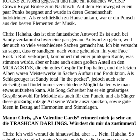
ROCKS zu Abend gegessen und hatte ein köstliches W.A.S.P.
Crown Royal Brulee zum Nachtisch. Auf dem Heimweg ist er ein
paar Punks begegnet und wurde in deren Gemeinschaft
indoktriniert. Als er schließlich zu Hause ankam, war er ein Punsch
aus den besten Elementen der Musik.
Chris: Hahaha, das ist eine fantastische Antwort! Es ist auch bei
Sandy verdammt schwer eine passgenaue Antwort zu geben, weil
der auch so viele verschiedene Sachen gemacht hat. Ich bin versucht
zu sagen, dass er sandigen, nach vorne gehenden „In your Face“
Rock n Roll verkörpert, kombiniert mit einer punkigen Kante, was
stimmen würde, aber er hatte auch einen großen Anteil an den
MCRACKINS, die ein gutes Gespür für Pop hatten, und die letzten
Alben waren Meisterwerke in Sachen Aufbau und Produktion. Als
Schlagzeuger ist Sandy total “in the pocket”, jedoch auch sehr
vielseitig und findet immer verschiedene Möglichkeiten wie man
etwas aufziehen kann. Als Song-Schreiber hat er ein großartiges
Gespür sowohl für Melodie als auch für den Punch, und als Sänger
diese großartig rotzige Art seine Worte auszuspucken, sowie gute
Ideen in Bezug auf Harmonien und Stimmlagen.
Manu: Chris, „No Valentine Cards“ erinnert mich ja sehr an
die TRASHCAN DARLINGS. Würdest du mir da zustimmen?
Chris: Ich weiß worauf du hinauswillst, aber …. Nein. Hahaha. So
schreibe ich einfach meine Songs, wirklich, die kommen so raus.