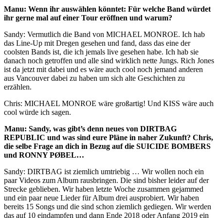
Manu: Wenn ihr auswählen könntet: Für welche Band würdet
ihr gerne mal auf einer Tour eröffnen und warum?
Sandy: Vermutlich die Band von MICHAEL MONROE. Ich hab
das Line-Up mit Dregen gesehen und fand, dass das eine der
coolsten Bands ist, die ich jemals live gesehen habe. Ich hab sie
danach noch getroffen und alle sind wirklich nette Jungs. Rich Jones
ist da jetzt mit dabei und es wäre auch cool noch jemand anderen
aus Vancouver dabei zu haben um sich alte Geschichten zu
erzählen.
Chris: MICHAEL MONROE wäre großartig! Und KISS wäre auch
cool würde ich sagen.
Manu: Sandy, was gibt’s denn neues von DIRTBAG
REPUBLIC und was sind eure Pläne in naher Zukunft? Chris,
die selbe Frage an dich in Bezug auf die SUICIDE BOMBERS
und RONNY PØBEL…
Sandy: DIRTBAG ist ziemlich umtriebig … Wir wollen noch ein
paar Videos zum Album rausbringen. Die sind bisher leider auf der
Strecke geblieben. Wir haben letzte Woche zusammen gejammed
und ein paar neue Lieder für Album drei ausprobiert. Wir haben
bereits 15 Songs und die sind schon ziemlich gediegen. Wir werden
das auf 10 eindampfen und dann Ende 2018 oder Anfang 2019 ein