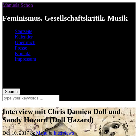
Manuela Schon
Feminismus. Gesellschaftskritik. Musik
Startseite
Kalender
Über mich
Presse
Kontakt
Impressum
Interview mit Chris Damien Doll und
Sandy Hazard (Doll Hazard)
Dez 10, 2017
by
Manu
in
Interviews