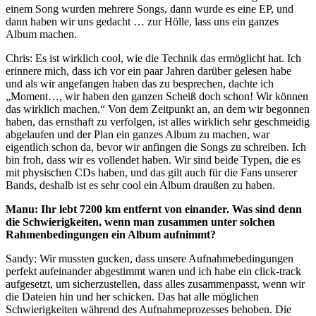
einem Song wurden mehrere Songs, dann wurde es eine EP, und
dann haben wir uns gedacht … zur Hölle, lass uns ein ganzes
Album machen.
Chris: Es ist wirklich cool, wie die Technik das ermöglicht hat. Ich
erinnere mich, dass ich vor ein paar Jahren darüber gelesen habe
und als wir angefangen haben das zu besprechen, dachte ich
„Moment…, wir haben den ganzen Scheiß doch schon! Wir können
das wirklich machen.“ Von dem Zeitpunkt an, an dem wir begonnen
haben, das ernsthaft zu verfolgen, ist alles wirklich sehr geschmeidig
abgelaufen und der Plan ein ganzes Album zu machen, war
eigentlich schon da, bevor wir anfingen die Songs zu schreiben. Ich
bin froh, dass wir es vollendet haben. Wir sind beide Typen, die es
mit physischen CDs haben, und das gilt auch für die Fans unserer
Bands, deshalb ist es sehr cool ein Album draußen zu haben.
Manu: Ihr lebt 7200 km entfernt von einander. Was sind denn
die Schwierigkeiten, wenn man zusammen unter solchen
Rahmenbedingungen ein Album aufnimmt?
Sandy: Wir mussten gucken, dass unsere Aufnahmebedingungen
perfekt aufeinander abgestimmt waren und ich habe ein click-track
aufgesetzt, um sicherzustellen, dass alles zusammenpasst, wenn wir
die Dateien hin und her schicken. Das hat alle möglichen
Schwierigkeiten während des Aufnahmeprozesses behoben. Die