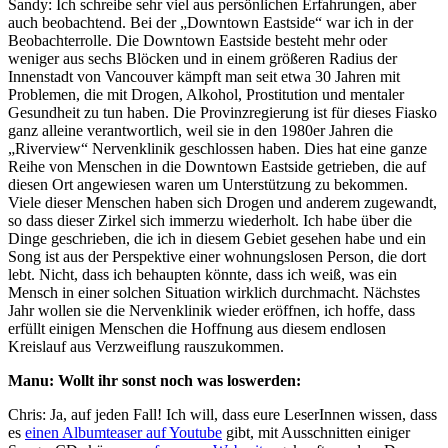
Sandy: Ich schreibe sehr viel aus persönlichen Erfahrungen, aber
auch beobachtend. Bei der „Downtown Eastside“ war ich in der
Beobachterrolle. Die Downtown Eastside besteht mehr oder
weniger aus sechs Blöcken und in einem größeren Radius der
Innenstadt von Vancouver kämpft man seit etwa 30 Jahren mit
Problemen, die mit Drogen, Alkohol, Prostitution und mentaler
Gesundheit zu tun haben. Die Provinzregierung ist für dieses Fiasko
ganz alleine verantwortlich, weil sie in den 1980er Jahren die
„Riverview“ Nervenklinik geschlossen haben. Dies hat eine ganze
Reihe von Menschen in die Downtown Eastside getrieben, die auf
diesen Ort angewiesen waren um Unterstützung zu bekommen.
Viele dieser Menschen haben sich Drogen und anderem zugewandt,
so dass dieser Zirkel sich immerzu wiederholt. Ich habe über die
Dinge geschrieben, die ich in diesem Gebiet gesehen habe und ein
Song ist aus der Perspektive einer wohnungslosen Person, die dort
lebt. Nicht, dass ich behaupten könnte, dass ich weiß, was ein
Mensch in einer solchen Situation wirklich durchmacht. Nächstes
Jahr wollen sie die Nervenklinik wieder eröffnen, ich hoffe, dass
erfüllt einigen Menschen die Hoffnung aus diesem endlosen
Kreislauf aus Verzweiflung rauszukommen.
Manu: Wollt ihr sonst noch was loswerden:
Chris: Ja, auf jeden Fall! Ich will, dass eure LeserInnen wissen, dass
es
einen Albumteaser auf Youtube
gibt, mit Ausschnitten einiger