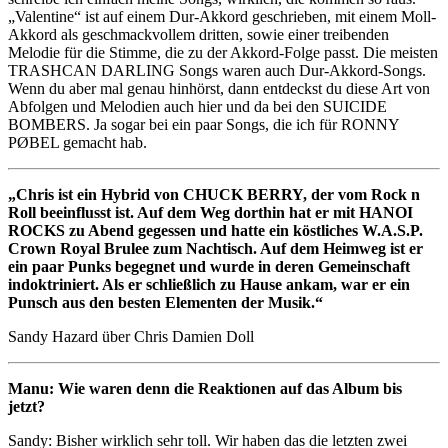
„Valentine“ ist auf einem Dur-Akkord geschrieben, mit einem Moll-
Akkord als geschmackvollem dritten, sowie einer treibenden
Melodie für die Stimme, die zu der Akkord-Folge passt. Die meisten
TRASHCAN DARLING Songs waren auch Dur-Akkord-Songs.
Wenn du aber mal genau hinhörst, dann entdeckst du diese Art von
Abfolgen und Melodien auch hier und da bei den SUICIDE
BOMBERS. Ja sogar bei ein paar Songs, die ich für RONNY
PØBEL gemacht hab.
„Chris ist ein Hybrid von CHUCK BERRY, der vom Rock n
Roll beeinflusst ist. Auf dem Weg dorthin hat er mit HANOI
ROCKS zu Abend gegessen und hatte ein köstliches W.A.S.P.
Crown Royal Brulee zum Nachtisch. Auf dem Heimweg ist er
ein paar Punks begegnet und wurde in deren Gemeinschaft
indoktriniert. Als er schließlich zu Hause ankam, war er ein
Punsch aus den besten Elementen der Musik.“
Sandy Hazard über Chris Damien Doll
Manu: Wie waren denn die Reaktionen auf das Album bis
jetzt?
Sandy: Bisher wirklich sehr toll. Wir haben das die letzten zwei