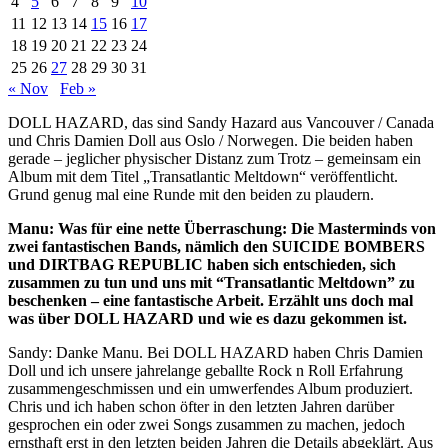
4
5
6
7
8
9
10
11
12
13
14
15
16
17
18
19
20
21
22
23
24
25
26
27
28
29
30
31
« Nov
Feb »
DOLL HAZARD, das sind Sandy Hazard aus Vancouver / Canada
und Chris Damien Doll aus Oslo / Norwegen. Die beiden haben
gerade – jeglicher physischer Distanz zum Trotz – gemeinsam ein
Album mit dem Titel „Transatlantic Meltdown“ veröffentlicht.
Grund genug mal eine Runde mit den beiden zu plaudern.
Manu: Was für eine nette Überraschung: Die Masterminds von
zwei fantastischen Bands, nämlich den SUICIDE BOMBERS
und DIRTBAG REPUBLIC haben sich entschieden, sich
zusammen zu tun und uns mit “Transatlantic Meltdown” zu
beschenken – eine fantastische Arbeit. Erzählt uns doch mal
was über DOLL HAZARD und wie es dazu gekommen ist.
Sandy: Danke Manu. Bei DOLL HAZARD haben Chris Damien
Doll und ich unsere jahrelange geballte Rock n Roll Erfahrung
zusammengeschmissen und ein umwerfendes Album produziert.
Chris und ich haben schon öfter in den letzten Jahren darüber
gesprochen ein oder zwei Songs zusammen zu machen, jedoch
ernsthaft erst in den letzten beiden Jahren die Details abgeklärt. Aus