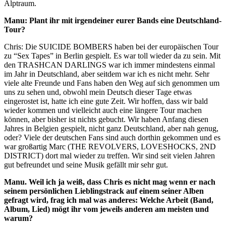
Alptraum.
Manu: Plant ihr mit irgendeiner eurer Bands eine Deutschland-
Tour?
Chris: Die SUICIDE BOMBERS haben bei der europäischen Tour
zu “Sex Tapes” in Berlin gespielt. Es war toll wieder da zu sein. Mit
den TRASHCAN DARLINGS war ich immer mindestens einmal
im Jahr in Deutschland, aber seitdem war ich es nicht mehr. Sehr
viele alte Freunde und Fans haben den Weg auf sich genommen um
uns zu sehen und, obwohl mein Deutsch dieser Tage etwas
eingerostet ist, hatte ich eine gute Zeit. Wir hoffen, dass wir bald
wieder kommen und vielleicht auch eine längere Tour machen
können, aber bisher ist nichts gebucht. Wir haben Anfang diesen
Jahres in Belgien gespielt, nicht ganz Deutschland, aber nah genug,
oder? Viele der deutschen Fans sind auch dorthin gekommen und es
war großartig Marc (THE REVOLVERS, LOVESHOCKS, 2ND
DISTRICT) dort mal wieder zu treffen. Wir sind seit vielen Jahren
gut befreundet und seine Musik gefällt mir sehr gut.
Manu. Weil ich ja weiß, dass Chris es nicht mag wenn er nach
seinem persönlichen Lieblingstrack auf einem seiner Alben
gefragt wird, frag ich mal was anderes: Welche Arbeit (Band,
Album, Lied) mögt ihr vom jeweils anderen am meisten und
warum?