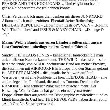
PEARCE AND THE HOOLIGANS… Und es gibt noch eine
ganze Reihe weiterer, die ich nennen könnte.
Chris: Verdammt, ich muss dran denken mir dieses JUNKYARD
Album endlich mal anzuhören. Ebenfalls keine Reihenfolge:
DIRTBAG REPUBLIC – „Downtown Eastside“, VAIN – „Rolling
With The Punches“ and JESUS & MARY CHAIN – „Damage &
Joy“.
Manu: Welche Bands aus euren Ländern sollten sich unsere
LeserInnendenn unbedingt mal zu Gemüte führen?
Sandy: THE HEADSTONES – kanadische Hardrocker, die man
außerhalb von Kanada kaum kennt. THE WILD – das ist eine sehr
hart arbeitende, von AC/DC beeinflusste Band aus meiner Provinz,
die zusammen mit AIRBOURNE in Europa und den Staaten getourt
ist. ART BERGMANN – die kanadische Antwort auf Paul
Westerberg, er ist eine Punklegende hier. TEENAGE HEAD – eine
andere legendäre Punkband, diesmal aus Toronto. Denk an die
RAMONES, sehr schneller Punk mit ein bisschen mehr 50er
Einschlag. Warner Canada hat gerade ein neu gemastertes
Doppelalbum ihrer ausgewählten Discographie veröffentlicht und es
klingt fantastisch. Und hey, THE REVOLVERS haben deren Song
„Ain`t Got No Sense“ gecovered.