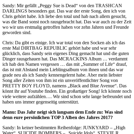
Sandy: Mir gefällt „Peggy Sue is Dead“ von den TRASHCAN
DARLINGS besonders gut. Das war der erste Song, den ich von
Chris gehört habe. Ich liebe den total und hab nach allem gesucht,
was die Band sonst noch rausgebracht hat. Das war auch zu der Zeit
wo wir uns erstmalig getroffen haben vor zehn Jahren und Freunde
geworden sind.
Chris: Da gibt es einige. Ich war total von den Socken als ich das
erste Mal DIRTBAG REPUBLIC gehört habe und war sehr
glücklich, dass Sandy sein eigenes Ding gemacht hat und die guten
Dinger rausgehauen hat. Das MCRACKINS Album … verdammt
ich hab den Namen vergessen … das mit „Summer of Life“ drauf,
das ist mit Abstand mein Lieblingsalbum von ihnen und das war
grade neu als ich Sandy kennengelernt habe. Aber mein liebster
Song aller Zeiten von ihm ist ein unveröffentlichter Song von
PRETTY BOY FLOYD, namens „Black and Blue Avenue“. Das
könnt ihr auf Youtube finden. Ein großartiger Song! Ich könnte noch
viele weitere aufzählen…. Wir sind schon sehr lange befreundet und
haben uns immer gegenseitig unterstützt.
Manu: Das Jahr neigt sich langsam dem Ende zu: Was sind
denn eure persönlichen TOP 3 Alben des Jahres 2017?
Sandy: In keiner bestimmten Reihenfolge: JUNKYARD – „High
Water“, SUICIDE BOMBERS – „Suicide Idols“, STEVIE R.