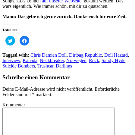
Songs. CDs können
auf unserer Webseite
gekauft werden. Das
wars eigentlich. Wie immer schön, mit dir zu quatschen.
Manu: Das gebe ich gerne zurück. Danke euch für eure Zeit.
Teilen mit:
Klick,
Klick,
um
um
über
auf
Twitter
Facebook
zu
zu
Tagged with:
Chris Damien Doll
,
Dirtbag Republic
,
Doll Hazard
,
teilen
teilen
Interview
,
Kanada
,
Neckbreaker
,
Norwegen
,
Rock
,
Sandy Hyde
,
(Wird
(Wird
in
in
Suicide Bombers
,
Trashcan Darlings
neuem
neuem
Fenster
Fenster
geöffnet)
geöffnet)
Schreibe einen Kommentar
Deine E-Mail-Adresse wird nicht veröffentlicht.
Erforderliche
Felder sind mit
*
markiert.
Kommentar