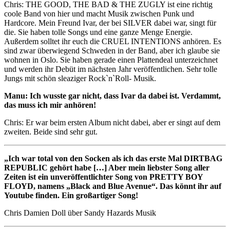
Chris: THE GOOD, THE BAD & THE ZUGLY ist eine richtig
coole Band von hier und macht Musik zwischen Punk und
Hardcore. Mein Freund Ivar, der bei SILVER dabei war, singt für
die. Sie haben tolle Songs und eine ganze Menge Energie.
Außerdem solltet ihr euch die CRUEL INTENTIONS anhören. Es
sind zwar überwiegend Schweden in der Band, aber ich glaube sie
wohnen in Oslo. Sie haben gerade einen Plattendeal unterzeichnet
und werden ihr Debüt im nächsten Jahr veröffentlichen. Sehr tolle
Jungs mit schön sleaziger Rock`n`Roll- Musik.
Manu: Ich wusste gar nicht, dass Ivar da dabei ist. Verdammt,
das muss ich mir anhören!
Chris: Er war beim ersten Album nicht dabei, aber er singt auf dem
zweiten. Beide sind sehr gut.
„Ich war total von den Socken als ich das erste Mal DIRTBAG
REPUBLIC gehört habe […] Aber mein liebster Song aller
Zeiten ist ein unveröffentlichter Song von PRETTY BOY
FLOYD, namens „Black and Blue Avenue“. Das könnt ihr auf
Youtube finden. Ein großartiger Song!
Chris Damien Doll über Sandy Hazards Musik