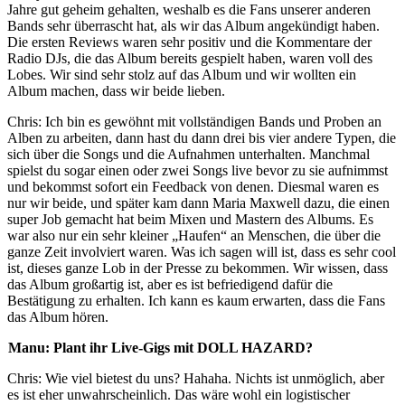
Jahre gut geheim gehalten, weshalb es die Fans unserer anderen
Bands sehr überrascht hat, als wir das Album angekündigt haben.
Die ersten Reviews waren sehr positiv und die Kommentare der
Radio DJs, die das Album bereits gespielt haben, waren voll des
Lobes. Wir sind sehr stolz auf das Album und wir wollten ein
Album machen, dass wir beide lieben.
Chris: Ich bin es gewöhnt mit vollständigen Bands und Proben an
Alben zu arbeiten, dann hast du dann drei bis vier andere Typen, die
sich über die Songs und die Aufnahmen unterhalten. Manchmal
spielst du sogar einen oder zwei Songs live bevor zu sie aufnimmst
und bekommst sofort ein Feedback von denen. Diesmal waren es
nur wir beide, und später kam dann Maria Maxwell dazu, die einen
super Job gemacht hat beim Mixen und Mastern des Albums. Es
war also nur ein sehr kleiner „Haufen“ an Menschen, die über die
ganze Zeit involviert waren. Was ich sagen will ist, dass es sehr cool
ist, dieses ganze Lob in der Presse zu bekommen. Wir wissen, dass
das Album großartig ist, aber es ist befriedigend dafür die
Bestätigung zu erhalten. Ich kann es kaum erwarten, dass die Fans
das Album hören.
Manu: Plant ihr Live-Gigs mit DOLL HAZARD?
Chris: Wie viel bietest du uns? Hahaha. Nichts ist unmöglich, aber
es ist eher unwahrscheinlich. Das wäre wohl ein logistischer