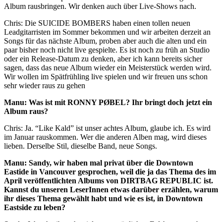
Album rausbringen. Wir denken auch über Live-Shows nach.
Chris: Die SUICIDE BOMBERS haben einen tollen neuen
Leadgitarristen im Sommer bekommen und wir arbeiten derzeit an
Songs für das nächste Album, proben aber auch die alten und ein
paar bisher noch nicht live gespielte. Es ist noch zu früh an Studio
oder ein Release-Datum zu denken, aber ich kann bereits sicher
sagen, dass das neue Album wieder ein Meisterstück werden wird.
Wir wollen im Spätfrühling live spielen und wir freuen uns schon
sehr wieder raus zu gehen
Manu: Was ist mit RONNY PØBEL? Ihr bringt doch jetzt ein
Album raus?
Chris: Ja. “Like Kald” ist unser achtes Album, glaube ich. Es wird
im Januar rauskommen. Wer die anderen Alben mag, wird dieses
lieben. Derselbe Stil, dieselbe Band, neue Songs.
Manu: Sandy, wir haben mal privat über die Downtown
Eastide in Vancouver gesprochen, weil die ja das Thema des im
April veröffentlichten Albums von DIRTBAG REPUBLIC ist.
Kannst du unseren LeserInnen etwas darüber erzählen, warum
ihr dieses Thema gewählt habt und wie es ist, in Downtown
Eastside zu leben?