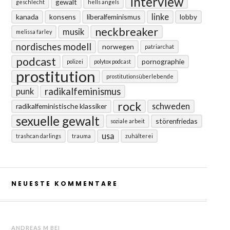
interview
gewalt
geschlecht
hells angels
linke
kanada
konsens
liberalfeminismus
lobby
neckbreaker
musik
melissa farley
nordisches modell
norwegen
patriarchat
podcast
pornographie
polizei
polytox podcast
prostitution
prostitutionsüberlebende
radikalfeminismus
punk
rock
schweden
radikalfeministische klassiker
sexuelle gewalt
störenfriedas
soziale arbeit
usa
trashcan darlings
trauma
zuhälterei
NEUESTE KOMMENTARE
ANDREAS M
BEI