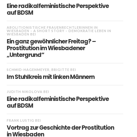
Eine radikalfeministische Perspektive
auf BDSM
ABOLITIONISTISCHE FRAUENRECHTLERINNEN IN
WIESBADEN – A SHORT STORY – DEMOKRATIE LEBEN IN
WIESBADEN
BEI
Ein ganz gewöhnlicher Freitag? –
Prostitution im Wiesbadener
„Untergrund“
SCHMID-HAGENMEYER, BRIGITTE
BEI
Im Stuhlkreis mit linken Männern
JUDITH NIKOLOVA
BEI
Eine radikalfeministische Perspektive
auf BDSM
FRANK LUSTIG
BEI
Vortrag zur Geschichte der Prostitution
in Wiesbaden