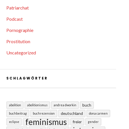
Patriarchat
Podcast
Pornographie
Prostitution
Uncategorized
SCHLAGWÖRTER
buch
abolition
abolitionismus
andrea dworkin
deutschland
buchbeitrag
buchrezension
dona carmen
feminismus
freier
eclipse
gender