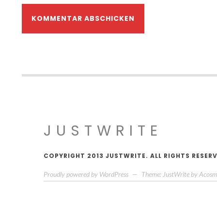
JUSTWRITE
COPYRIGHT 2013 JUSTWRITE. ALL RIGHTS RESER
Proudly powered by WordPress
—
Theme: JustWrite by
Acosm