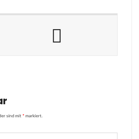
ar
der sind mit
*
markiert.