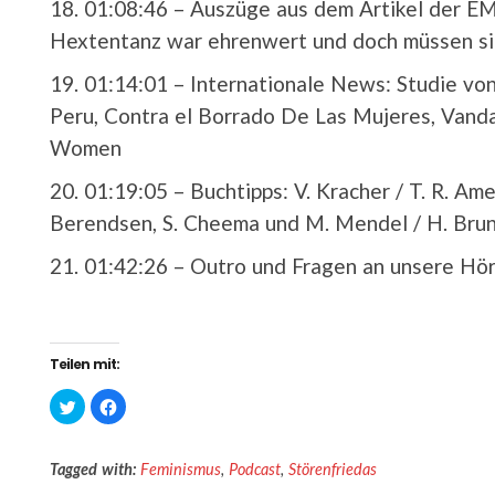
01:08:46 –
Auszüge aus dem Artikel der EM
Hextentanz war ehrenwert und doch müssen si
01:14:01 –
Internationale News: Studie von
Peru, Contra el Borrado De Las Mujeres, Vanda
Women
01:19:05 –
Buchtipps: V. Kracher / T. R. Am
Berendsen, S. Cheema und M. Mendel / H. Bruns
01:42:26 –
Outro und Fragen an unsere Hö
Teilen mit:
K
K
l
l
i
i
c
c
k
k
Tagged with:
,
,
Feminismus
,
Podcast
,
Störenfriedas
u
u