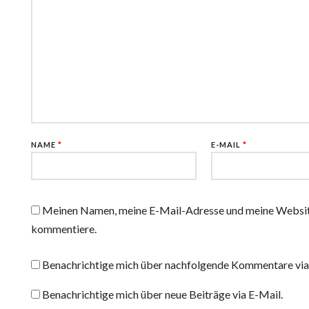
r
r
g
g
e
e
ö
ö
f
f
f
f
n
n
e
e
t
t
)
)
NAME
*
E-MAIL
*
Meinen Namen, meine E-Mail-Adresse und meine Website 
kommentiere.
Benachrichtige mich über nachfolgende Kommentare via
Benachrichtige mich über neue Beiträge via E-Mail.