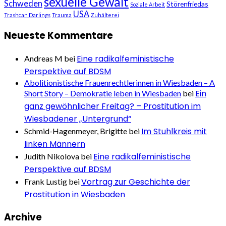
sexuelle Gewalt
Schweden
Störenfriedas
Soziale Arbeit
USA
Trashcan Darlings
Trauma
Zuhälterei
Neueste Kommentare
Eine radikalfeministische
Andreas M
bei
Perspektive auf BDSM
Abolitionistische Frauenrechtlerinnen in Wiesbaden – A
Ein
Short Story – Demokratie leben in Wiesbaden
bei
ganz gewöhnlicher Freitag? – Prostitution im
Wiesbadener „Untergrund“
Im Stuhlkreis mit
Schmid-Hagenmeyer, Brigitte
bei
linken Männern
Eine radikalfeministische
Judith Nikolova
bei
Perspektive auf BDSM
Vortrag zur Geschichte der
Frank Lustig
bei
Prostitution in Wiesbaden
Archive