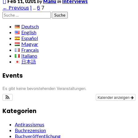
Feb 11, 0201
by
Manu
in
Interviews
← Previous
1
…
6
7
Suche
nach:
Deutsch
English
Español
Magyar
Français
Italiano
日本語
Events
Es gibt keine bevorstehenden Veranstaltungen.
Kalender anzeigen
Kategorien
Antirassismus
Buchrezension
Buchveröffentlichung