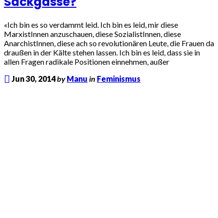
Sackgasse?
«Ich bin es so ver­dammt leid. Ich bin es leid, mir diese
MarxistInnen anzu­schauen, diese SozialistInnen, diese
AnarchistInnen, diese ach so revo­lu­tio­nä­ren Leute, die Frauen da
drau­ßen in der Kälte ste­hen las­sen. Ich bin es leid, dass sie in
allen Fra­gen radi­kale Posi­tio­nen ein­neh­men, außer
Jun 30, 2014
by
Manu
in
Feminismus