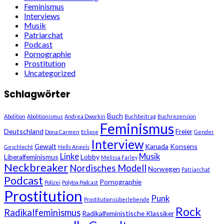
Feminismus
Interviews
Musik
Patriarchat
Podcast
Pornographie
Prostitution
Uncategorized
Schlagwörter
Buch
Abolition
Abolitionismus
Andrea Dworkin
Buchbeitrag
Buchrezension
Feminismus
Deutschland
Freier
Dona Carmen
Eclipse
Gender
Interview
Gewalt
Kanada
Konsens
Geschlecht
Hells Angels
Linke
Musik
Liberalfeminismus
Lobby
Melissa Farley
Neckbreaker
Nordisches Modell
Norwegen
Patriarchat
Podcast
Pornographie
Polizei
Polytox Podcast
Prostitution
Punk
Prostitutionsüberlebende
Rock
Radikalfeminismus
Radikalfeministische Klassiker